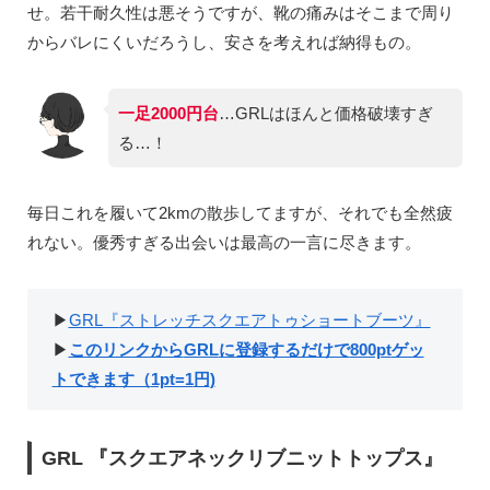
せ。若干耐久性は悪そうですが、靴の痛みはそこまで周り
からバレにくいだろうし、安さを考えれば納得もの。
一足2000円台
…GRLはほんと価格破壊すぎ
る…！
毎日これを履いて2kmの散歩してますが、それでも全然疲
れない。優秀すぎる出会いは最高の一言に尽きます。
▶︎
GRL『
ストレッチスクエアトゥショートブーツ』
▶︎
このリンクから
GRL
に登録するだけで
800pt
ゲッ
トできます（
1pt=1
円
)
GRL 『スクエアネックリブニットトップス』