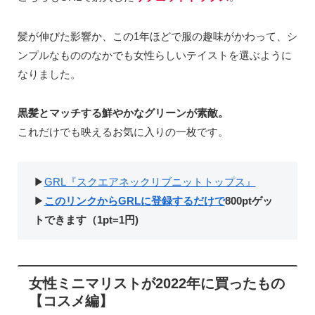
髪が伸びた影響か、この1年ほどで服の趣味がかわって、シ
ンプルなもののなかでも女性らしいテイストを選ぶように
なりました。
黒髪とマッチする鮮やかなグリーンが素敵。
これだけでも映えるお気に入りの一枚です。
▶︎
GRL『
スクエアネックリブニットトップス』
▶︎
このリンクから
GRL
に登録する
だけで
800pt
ゲッ
トできます（
1pt=1
円
)
女性ミニマリストが2022年に買ったもの
【コスメ編】