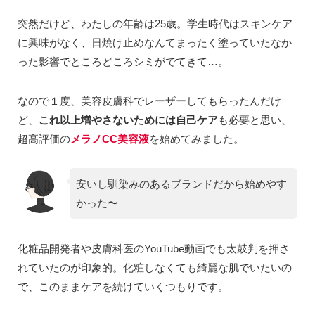
突然だけど、わたしの年齢は25歳。学生時代はスキンケア
に興味がなく、日焼け止めなんてまったく塗っていたなか
った影響でところどころシミがでてきて…。
なので１度、美容皮膚科でレーザーしてもらったんだけ
ど、
これ以上増やさないためには自己ケア
も必要と思い、
超高評価の
メラノCC美容液
を始めてみました。
安いし馴染みのあるブランドだから始めやす
かった〜
化粧品開発者や皮膚科医のYouTube動画でも太鼓判を押さ
れていたのが印象的。化粧しなくても綺麗な肌でいたいの
で、このままケアを続けていくつもりです。